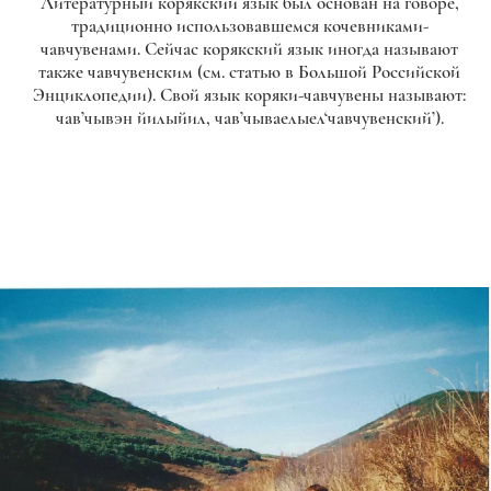
Литературный корякский язык был основан на говоре,
традиционно использовавшемся кочевниками-
чавчувенами. Сейчас корякский язык иногда называют
также чавчувенским (см. статью в Большой Российской
Энциклопедии). Свой язык коряки-чавчувены называют:
чав’чывэн йилыйил, чав’чываелыел‘чавчувенский’).
Окрестности Паланы.