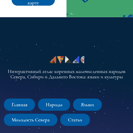
карту
Интерактивный атлас коренных малочисленных народов
Севера, Сибири и Дальнего Востока: языки и культуры
Главная
Народы
Языки
Молодость Севера
Статьи