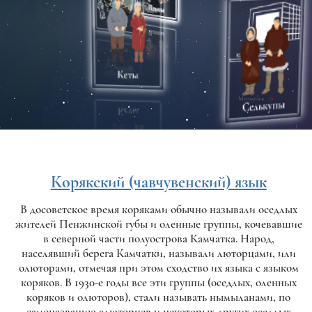
Корякский (чавчувенский) язык
В досоветское время коряками обычно называли оседлых
жителей Пенжинской губы и оленные группы, кочевавшие
в северной части полуострова Камчатка. Народ,
населявший берега Камчатки, называли люторцами, или
олюторами, отмечая при этом сходство их языка с языком
коряков. В 1930-е годы все эти группы (оседлых, оленных
коряков и олюторов), стали называть нымыланами, по
самоназванию алюторцев и некоторых других оседлых