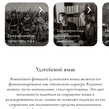
Характеристика
Положение в
исторической
классификации и
Кр
динамики
диалекты
из
Удэгейский язык
Важнейшей функцией удэгейского языка является его
функционирование как этнического маркера. Владение
языком, пусть минимальное, стало престижным. Это дает
возможность надеяться на сохранение языка в
редуцированном виде, однако не оставляет надежды на его
сохранение как полноценного средства коммуникации.