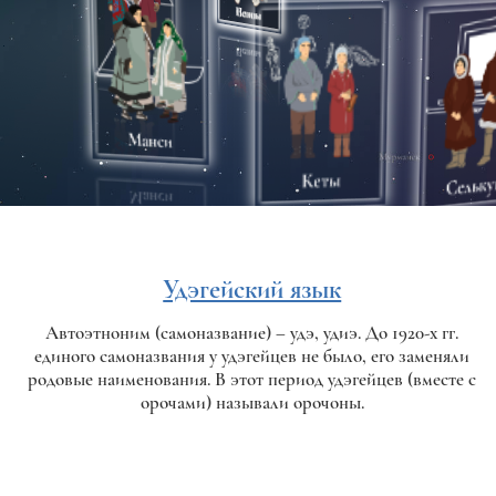
Удэгейский язык
Автоэтноним (самоназвание) – удэ, удиэ. До 1920-х гг.
единого самоназвания у удэгейцев не было, его заменяли
родовые наименования. В этот период удэгейцев (вместе с
орочами) называли орочоны.