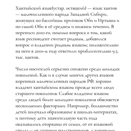
Хантыйский язык(устар. остяцкий) — язык хантов
— малочисленного народа Западной Сибири,
живущих по бассейнам притоков Оби и Иртыша и
по самой Оби в её среднем и нижнем течении. В
переписи 2010-го, помимо вопроса о том, какой
язык респондент считает родным, добавился
вопрос о владении родным языком; положительно
на него в 2010-м году ответили приблизительно 9.5.
тыс. хантов.
Число носителей серьезно снижено среди молодых
поколений. Как и в случае многих других языков
коренных малочисленных народов РФ, хорошо
владеют хантыйским языком прежде всего люди
старшего поколения. Слабое владение языком
среди людей более молодого поколения обясняется
несколькими факторами. Например, большинство
детей получало образование в школах-интернатах,
и поэтому дети значительную часть года
оказывались оторваны от семьи, от от языковой
среды — от старших родственников, с которыми