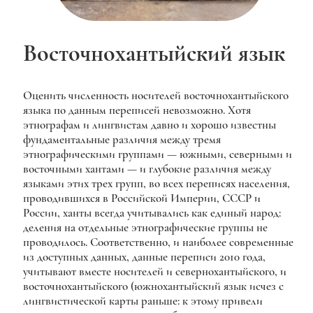
Восточно­хантыйский язык
Оценить численность носителей восточнохантыйского
языка по данным переписей невозможно. Хотя
этнографам и лингвистам давно и хорошо известны
фундаментальные различия между тремя
этнографическими группами — южными, северными и
восточными хантами — и глубокие различия между
языками этих трех групп, во всех переписях населения,
проводившихся в Российской Империи, СССР и
России, ханты всегда учитывались как единый народ:
деления на отдельные этнографические группы не
проводилось. Соответственно, и наиболее современные
из доступных данных, данные переписи 2010 года,
учитывают вместе носителей и севернохантыйского, и
восточнохантыйского (южнохантыйский язык исчез с
лингвистической карты раньше: к этому привели