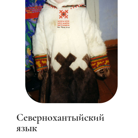
Северно­хантыйский
язык