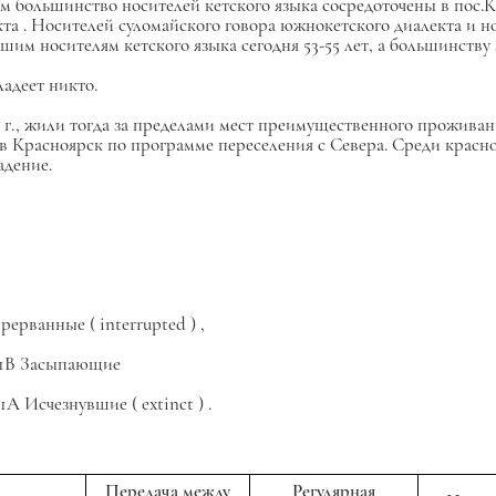
ем большинство носителей кетского языка сосредоточены в пос.К
та . Носителей суломайского говора южнокетского диалекта и н
им носителям кетского языка сегодня 53-55 лет, а большинству з
ладеет никто.
010 г., жили тогда за пределами мест преимущественного прожива
 в Красноярск по программе переселения с Севера. Среди красно
адение.
Прерванные (
interrupted
) ,
– 1В Засыпающие
 1А Исчезнувшие (
extinct
) .
Передача между
Регулярная