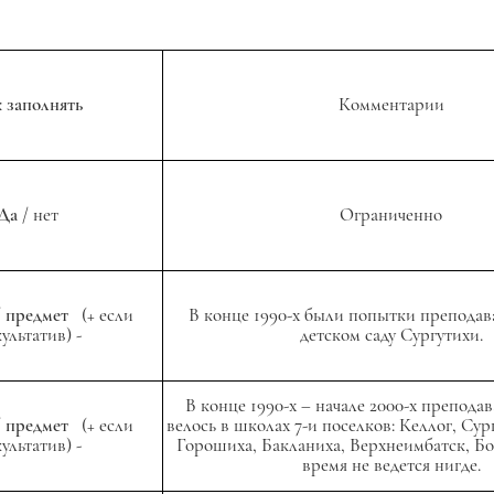
 заполнять
Комментарии
Да
/ нет
Ограниченно
/
предмет
(+ если
В конце 1990-х были попытки преподав
ультатив) -
детском саду Сургутихи.
В конце 1990-х – начале 2000-х преподав
/
предмет
(+ если
велось в школах 7-и поселков: Келлог, Сур
ультатив) -
Горошиха, Бакланиха, Верхнеимбатск, Бо
время не ведется нигде.