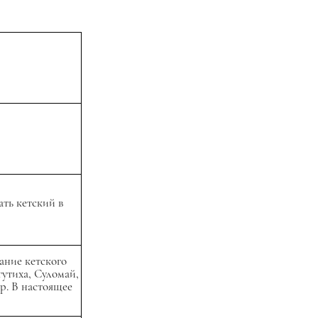
ать кетский в
ание кетского
гутиха, Суломай,
р. В настоящее