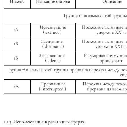
Индекс
Название статуса
Описание
Группа 1: на языках этой групп
Исчезнувшие
Последние активные н
1А
(
extinct
)
умерли в XX в
Заснувшие
Последние активные н
1Б
(
dormant
)
умерли в XXI в
Засыпающие
Регулярная коммуник
1В
(
silent
)
происходит
Группа 2: в языках этой группы прервана передача между п
еще
Прерванные
Передача между поко
2А
(
interrupted
)
прервана на всём а
2.2.3. Использование в различных сферах.