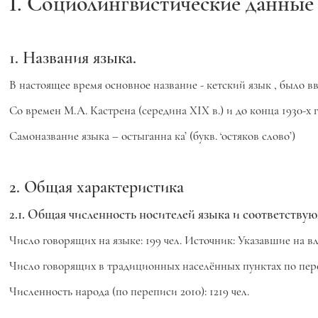
I. Социолингвистические данные
1. Названия языка.
В настоящее время основное название -
кетский язык
, было в
Со времен М.А. Кастрена (середина XIX в.) и до конца 1930-х
Самоназвание языка –
остыганна ка’
(букв. ‘остяков слово’)
2. Общая характеристика
2.1. Общая численность носителей языка и соответств
Число говорящих на языке: 199 чел. Источник: Указавшие на в
Число говорящих в традиционных населённых пунктах по переп
Численность народа (по переписи 2010): 1219 чел.