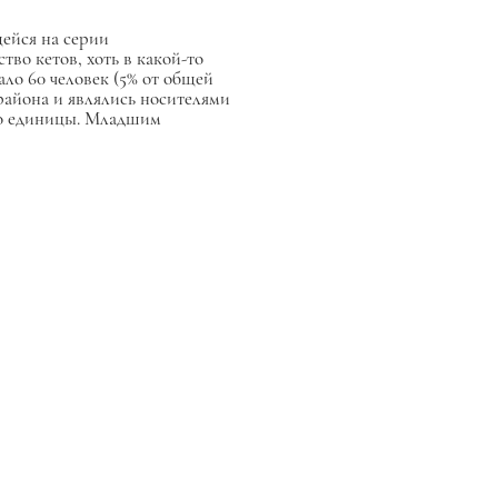
щейся на серии
тво кетов, хоть в какой-то
ало 60 человек (5% от общей
района и являлись носителями
ьно единицы. Младшим