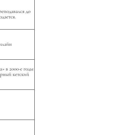
реподавался до
одается.
онлайн
а» в 2000-е годы
арный кетский