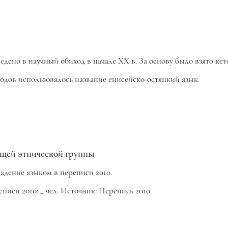
ведено в научный обиход в начале XX в. За основу было взято кет
 годов использовалось название
енисейско-остяцкий язык.
ующей этнической группы
ладение языком в переписи 2010.
иси 2010: _ чел. Источник: Перепись 2010.