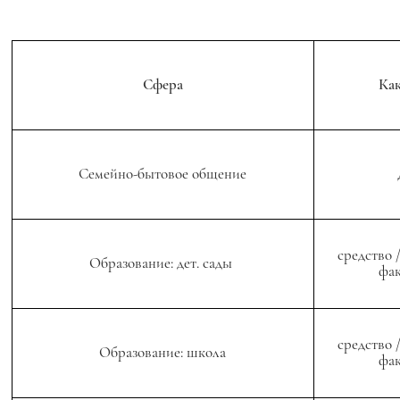
Сфера
Как
Семейно-бытовое общение
средство 
Образование: дет. сады
фак
средство 
Образование: школа
фак