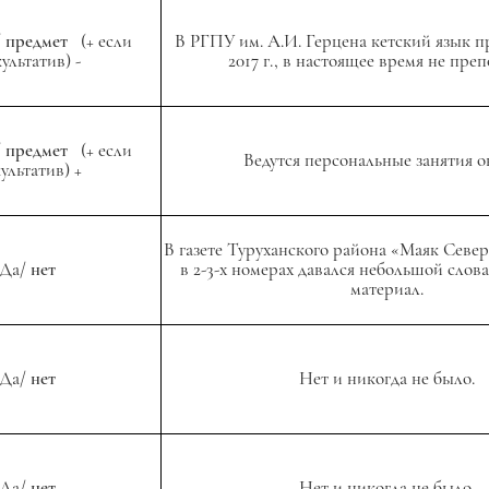
/
предмет
(+ если
В РГПУ им. А.И. Герцена кетский язык п
ультатив) -
2017 г., в настоящее время не преп
/
предмет
(+ если
Ведутся персональные занятия 
ультатив) +
В газете Туруханского района «Маяк Север
Да/
нет
в 2-3-х номерах давался небольшой слов
материал.
Да/
нет
Нет и никогда не было.
Да/
нет
Нет и никогда не было.