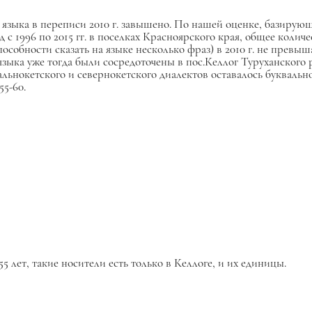
 языка в переписи 2010 г. завышено. По нашей оценке, базирую
1996 по 2015 гг. в поселках Красноярского края, общее количес
особности сказать на языке несколько фраз) в 2010 г. не превыш
языка уже тогда были сосредоточены в пос.Келлог Туруханского 
альнокетского и севернокетского диалектов оставалось буквал
55-60.
 лет, такие носители есть только в Келлоге, и их единицы.