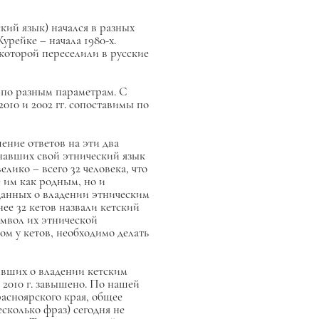
ский язык) начался в разных
Курейке – начала 1980-х.
которой переселили в русские
 по разным параметрам. С
 2010 и 2002 гг. сопоставимы по
ение ответов на эти два
знавших свой этнический язык
лико – всего 32 человека, что
 им как родным, но и
данных о владении этническим
ее 32 кетов назвали кетский
имвол их этнической
ом у кетов, необходимо делать
щивших о владении кетским
и 2010 г. завышено. По нашей
расноярского края, общее
есколько фраз) сегодня не