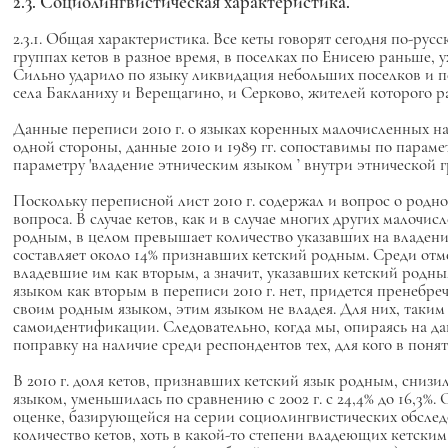
2.3. Социолингвистическая характеристика.
2.3.1. Общая характеристика. Все кеты говорят сегодня по-рус
группах кетов в разное время, в поселках по Енисею раньше, уже
Сильно ударило по языку ликвидация небольших поселков и п
села Бакланиху и Верещагино, и Серково, жителей которого 
Данные переписи 2010 г. о языках коренных малочисленных на
одной стороны, данные 2010 и 1989 гг. сопоставимы по параме
параметру
'владение этническим языком
’ внутри этнической 
Поскольку переписной лист 2010 г. содержал и вопрос о родн
вопроса. В случае кетов, как и в случае многих других малоч
родным, в целом превышает количество указавших на владение 
составляет около 14% признавших кетский родным. Среди отм
владевшие им как вторым, а значит, указавших кетский родны
языком как вторым в переписи 2010 г. нет, придется пренебреч
своим родным языком, этим языком не владея. Для них, таким
самоидентификации. Следовательно, когда мы, опираясь на дан
поправку на наличие среди респондентов тех, для кого в понят
В 2010 г. доля кетов, признавших кетский язык родным, снизил
языком, уменьшилась по сравнению с 2002 г. с 24,4% до 16,3%.
оценке, базирующейся на серии социолингвистических обследов
количество кетов, хоть в какой-то степени владеющих кетским 