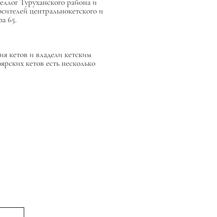
еллог Туруханского района и
осителей центральнокетского и
а 65.
ния кетов и владели кетским
ярских кетов есть несколько