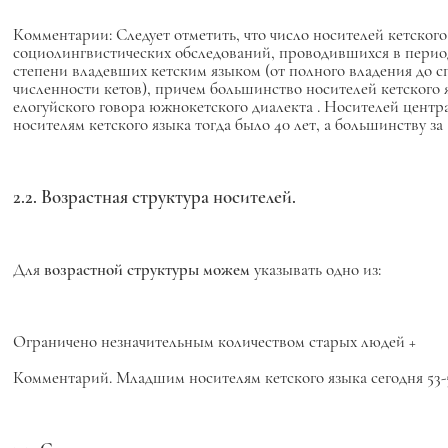
Комментарии: Следует отметить, что число носителей кетского
социолингвистических обследований, проводившихся в период с 
степени владевших кетским языком (от полного владения до сп
численности кетов), причем большинство носителей кетского 
елогуйского говора южнокетского диалекта . Носителей центр
носителям кетского языка тогда было 40 лет, а большинству за 
2.2. Возрастная структура носителей.
Для
возрастной структуры можем
указывать одно из:
Ограничено незначительным количеством старых людей +
Комментарий. Младшим носителям кетского языка сегодня 53-55