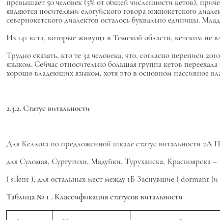
превышает 50 человек (5% от общей численности кетов), прич
являются носителями елогуйского говора южнокетского диалек
севернокетского диалектов осталось буквально единицы. Младш
Из 141 кета, которые живущт в Томской области, кетским не в
Трудно сказать, кто те 32 человека, что, согласно переписи 2
языком. Сейчас относительно большая группа кетов переехала
хорошо владеющих языком, хотя это в основном пассивное вл
2.3.2. Статус витальности
Для Келлога по предложенной шкале статус витальности 2А 
для Суломая, Сургутихи, Мадуйки, Туруханска, Красноярска 
(
silent
), для остальных мест между 1Б Заснувшие (
dormant
)и
Таблица № 1
. Классификация статусов витальности