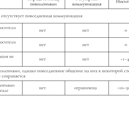
Носит
поколениями
коммуникация
ы отсутствует повседневная коммуникация
осители
нет
нет
0
.
осители
нет
нет
0
.
ация не
нет
нет
~1–
околениями, однако повседневное общение на них в некоторой с
 сохраняется
лениями
нет
ограничена
~10–5
реале