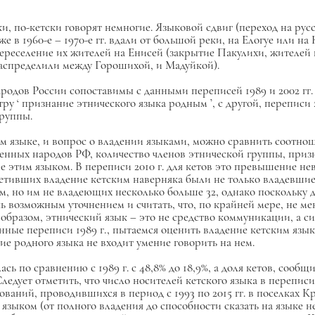
ски, по-кетски говорят немногие. Языковой сдвиг (переход на рус
 в 1960-е – 1970-е гг. вдали от большой реки, на Елогуе или на 
ереселение их жителей на Енисей (закрытие Пакулихи, жителей 
распределили между Горошихой, и Мадуйкой).
родов России сопоставимы с данными переписей 1989 и 2002 гг.
тру ‘
признание этнического языка родным
’, с другой, переписи
группы.
ом языке, и вопрос о владении языками, можно сравнить соотнош
исленных народов РФ, количество членов этнической группы, при
этим языком. В переписи 2010 г. для кетов это превышение неве
етивших владение кетским наверняка были не только владевшие
м, но им не владеющих несколько больше 32, однако поскольку 
ь возможным уточнением и считать, что, по крайней мере, не мен
 образом, этнический язык – это не средство коммуникации, а с
ные переписи 1989 г., пытаемся оценить владение кетским язык
ие родного языка не входит умение говорить на нем.
ась по сравнению с 1989 г. с 48,8% до 18,9%, а доля кетов, сооб
 Следует отметить, что число носителей кетского языка в перепис
аний, проводившихся в период с 1993 по 2015 гг. в поселках К
языком (от полного владения до способности сказать на языке н