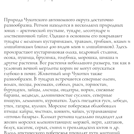
Природа Чукотского автономного округа достаточно
разнообразна. Регион находится в нескольких природных
зонах – арктической пустыне, тундре, лесотундре и
лиственничной тайге. Однако в основном его покрывают
тундры с мелкими кустарниками, травами, грибами, мхами и
лишайниками (около 400 видов мхов и лишайников). Здесь
произрастают кустарниковая ольха, кедровый стланик,
осока, пушица, брусника, голубика, морошка, шикша и
другие растения. Все растения небольшого размера, так как в
условиях вечной мерзлоты корни не могут опускаться
глубоко в почву. Животный мир Чукотки также
разнообразен. В тундрах встречаются северные олени,
волки, песцы, росомахи, соболи, рыси, горностаи,
бурундуки, зайцы, лисицы, ондатры, норки, снежные
бараны, медведи, длиннохвостые суслики, северные
пищухи, лемминги, куропатки. Здесь гнездятся гуси, лебеди,
утки, гагары, кулики. Морские побережья облюбовали
птицы: кайры, чистики, конюги, чайки, устраивающие
«птичьи базары». Климат региона идеально подходит для
жизни морских млекопитающих: моржей, нерп, лахтаков,
белух, касаток, серых, синих и гренландских китов и др.
Вдоль арктического побережья проходят пути миграций