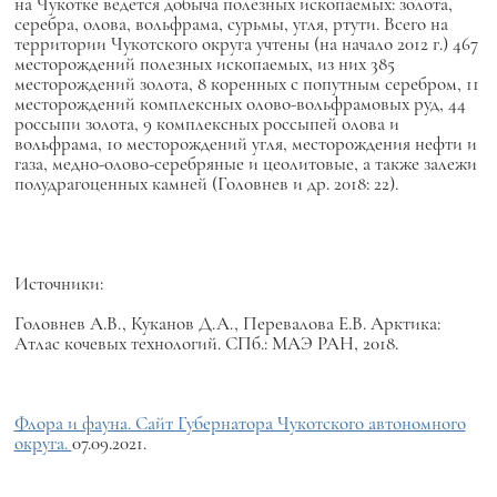
на Чукотке ведется добыча полезных ископаемых: золота,
серебра, олова, вольфрама, сурьмы, угля, ртути. Всего на
территории Чукотского округа учтены (на начало 2012 г.) 467
месторождений полезных ископаемых, из них 385
месторождений золота, 8 коренных с попутным серебром, 11
месторождений комплексных олово-вольфрамовых руд, 44
россыпи золота, 9 комплексных россыпей олова и
вольфрама, 10 месторождений угля, месторождения нефти и
газа, медно-олово-серебряные и цеолитовые, а также залежи
полудрагоценных камней (Головнев и др. 2018: 22).
Источники:
Головнев А.В., Куканов Д.А., Перевалова Е.В. Арктика:
Атлас кочевых технологий. СПб.: МАЭ РАН, 2018.
Флора и фауна. Сайт Губернатора Чукотского автономного
округа.
07.09.2021.