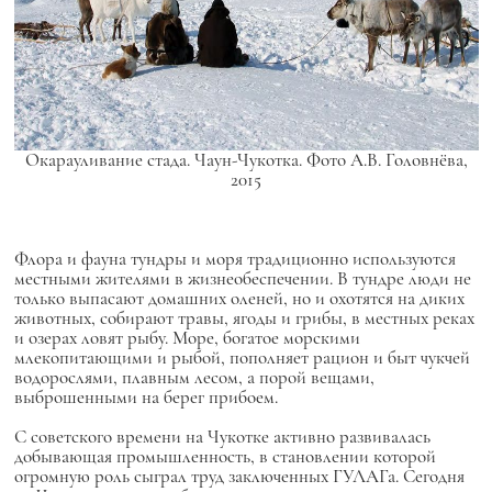
Окарауливание стада. Чаун-Чукотка. Фото А.В. Головнёва,
2015
Флора и фауна тундры и моря традиционно используются
местными жителями в жизнеобеспечении. В тундре люди не
только выпасают домашних оленей, но и охотятся на диких
животных, собирают травы, ягоды и грибы, в местных реках
и озерах ловят рыбу. Море, богатое морскими
млекопитающими и рыбой, пополняет рацион и быт чукчей
водорослями, плавным лесом, а порой вещами,
выброшенными на берег прибоем.
С советского времени на Чукотке активно развивалась
добывающая промышленность, в становлении которой
огромную роль сыграл труд заключенных ГУЛАГа. Сегодня