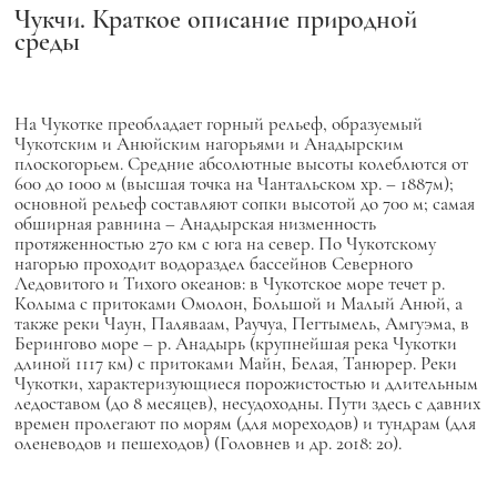
Чукчи. Краткое описание природной
среды
На Чукотке преобладает горный рельеф, образуемый
Чукотским и Анюйским нагорьями и Анадырским
плоскогорьем. Средние абсолютные высоты колеблются от
600 до 1000 м (высшая точка на Чантальском хр. – 1887м);
основной рельеф составляют сопки высотой до 700 м; самая
обширная равнина – Анадырская низменность
протяженностью 270 км с юга на север. По Чукотскому
нагорью проходит водораздел бассейнов Северного
Ледовитого и Тихого океанов: в Чукотское море течет р.
Колыма с притоками Омолон, Большой и Малый Анюй, а
также реки Чаун, Паляваам, Раучуа, Пегтымель, Амгуэма, в
Берингово море – р. Анадырь (крупнейшая река Чукотки
длиной 1117 км) с притоками Майн, Белая, Танюрер. Реки
Чукотки, характеризующиеся порожистостью и длительным
ледоставом (до 8 месяцев), несудоходны. Пути здесь с давних
времен пролегают по морям (для мореходов) и тундрам (для
оленеводов и пешеходов) (Головнев и др. 2018: 20).