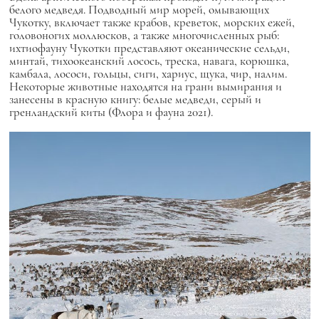
белого медведя. Подводный мир морей, омывающих
Чукотку, включает также крабов, креветок, морских ежей,
головоногих моллюсков, а также многочисленных рыб:
ихтиофауну Чукотки представляют океанические сельди,
минтай, тихоокеанский лосось, треска, навага, корюшка,
камбала, лососи, гольцы, сиги, хариус, щука, чир, налим.
Некоторые животные находятся на грани вымирания и
занесены в красную книгу: белые медведи, серый и
гренландский киты (Флора и фауна 2021).