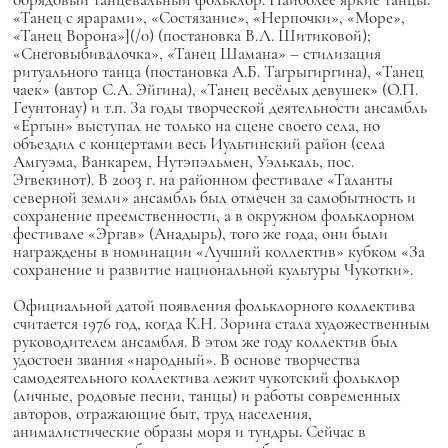
«Танец с ярарами», «Состязание», «Нерпочки», «Море»,
«Танец Ворона»](/0) (постановка В.Л. Шитиковой);
«Снеговыбивалочка», «Танец Шамана» – стилизация
ритуального танца (постановка А.Б. Тагрыгиргина), «Танец
чаек» (автор С.А. Эйгина), «Танец весёлых девушек» (О.П.
Геунтонау) и т.п. За годы творческой деятельности ансамбль
«Ергын» выступал не только на сцене своего села, но
объездил с концертами весь Иультинский район (села
Амгуэма, Ванкарем, Нутэпэльмен, Уэлькаль, пос.
Эгвекинот). В 2003 г. на районном фестивале «Таланты
северной земли» ансамбль был отмечен за самобытность и
сохранение преемственности, а в окружном фольклорном
фестивале «Эргав» (Анадырь), того же года, они были
награждены в номинации «Лучший коллектив» кубком «За
сохранение и развитие национальной культуры Чукотки».
Официальной датой появления фольклорного коллектива
считается 1976 год, когда К.Н. Зорина стала художественным
руководителем ансамбля. В этом же году коллектив был
удостоен звания «народный». В основе творчества
самодеятельного коллектива лежит чукотский фольклор
(личные, родовые песни, танцы) и работы современных
авторов, отражающие быт, труд населения,
анималистические образы моря и тундры. Сейчас в