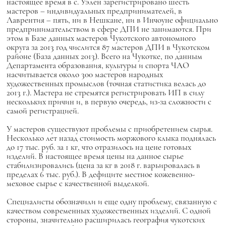
настоящее время в с. Уэлен зарегистрировано шесть
мастеров – индивидуальных предпринимателей, в
Лаврентия – пять, ни в Нешкане, ни в Инчоуне официально
предпринимательством в сфере ДПИ не занимаются. При
этом в Базе данных мастеров Чукотского автономного
округа за 2013 год числится 87 мастеров ДПИ в Чукотском
районе (База данных 2013). Всего на Чукотке, по данным
Департамента образования, культуры и спорта ЧАО
насчитывается около 300 мастеров народных
художественных промыслов (точная статистика велась до
2013 г.). Мастера не стремятся регистрировать ИП в силу
нескольких причин и, в первую очередь, из-за сложности с
самой регистрацией.
У мастеров существуют проблемы с приобретением сырья.
Несколько лет назад стоимость моржового клыка поднялась
до 17 тыс. руб. за 1 кг, что отразилось на цене готовых
изделий. В настоящее время цены на данное сырье
стабилизировались (цена за кг в 2018 г. варьировалась в
пределах 6 тыс. руб.). В дефиците местное кожевенно-
меховое сырье с качественной выделкой.
Специалисты обозначили и еще одну проблему, связанную с
качеством современных художественных изделий. С одной
стороны, значительно расширилась география чукотских