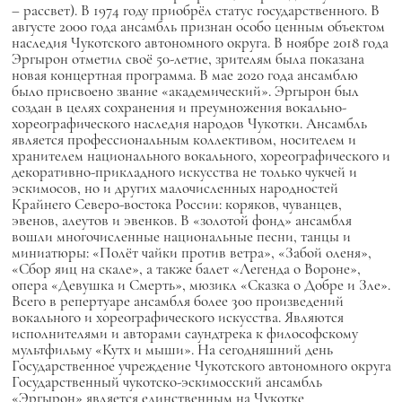
– рассвет). В 1974 году приобрёл статус государственного. В
августе 2000 года ансамбль признан особо ценным объектом
наследия Чукотского автономного округа. В ноябре 2018 года
Эргырон отметил своё 50-летие, зрителям была показана
новая концертная программа. В мае 2020 года ансамблю
было присвоено звание «академический». Эргырон был
создан в целях сохранения и преумножения вокально-
хореографического наследия народов Чукотки. Ансамбль
является профессиональным коллективом, носителем и
хранителем национального вокального, хореографического и
декоративно-прикладного искусства не только чукчей и
эскимосов, но и других малочисленных народностей
Крайнего Северо-востока России: коряков, чуванцев,
эвенов, алеутов и эвенков. В «золотой фонд» ансамбля
вошли многочисленные национальные песни, танцы и
миниатюры: «Полёт чайки против ветра», «Забой оленя»,
«Сбор яиц на скале», а также балет «Легенда о Вороне»,
опера «Девушка и Смерть», мюзикл «Сказка о Добре и Зле».
Всего в репертуаре ансамбля более 300 произведений
вокального и хореографического искусства. Являются
исполнителями и авторами саундтрека к философскому
мультфильму «Кутх и мыши». На сегодняшний день
Государственное учреждение Чукотского автономного округа
Государственный чукотско-эскимосский ансамбль
«Эргырон» является единственным на Чукотке