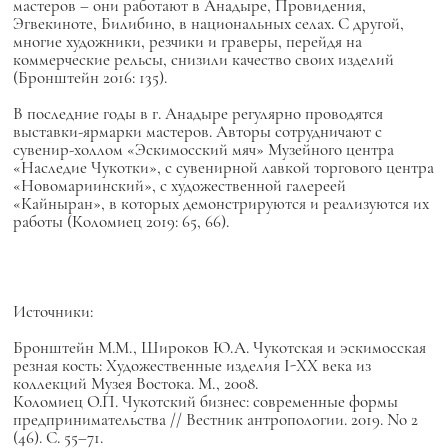
мастеров – они работают в Анадыре, Провидения,
Эгвекиноте, Билибино, в национальных селах. С другой,
многие художники, резчики и граверы, перейдя на
коммерческие рельсы, снизили качество своих изделий
(Бронштейн 2016: 135).
В последние годы в г. Анадыре регулярно проводятся
выставки-ярмарки мастеров. Авторы сотрудничают с
сувенир-холлом «Эскимосский мяч» Музейного центра
«Наследие Чукотки», с сувенирной лавкой торгового центра
«Новомариинский», с художественной галереей
«Кайныран», в которых демонстрируются и реализуются их
работы (Коломиец 2019: 65, 66).
Источники:
Бронштейн М.М., Широков Ю.А. Чукотская и эскимосская
резная кость: Художественные изделия I-XX века из
коллекций Музея Востока. М., 2008.
Коломиец О.П. Чукотский бизнес: современные формы
предпринимательства // Вестник антропологии. 2019. No 2
(46). С. 55–71.