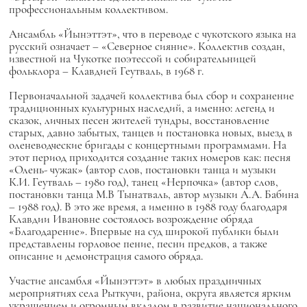
профессиональным коллективом.
Ансамбль «Йынэттэт», что в переводе с чукотского языка на
русский означает – «Северное сияние». Коллектив создан,
известной на Чукотке поэтессой и собирательницей
фольклора – Клавдией Геутваль, в 1968 г.
Первоначальной задачей коллектива был сбор и сохранение
традиционных культурных наследий, а именно: легенд и
сказок, личных песен жителей тундры, восстановление
старых, давно забытых, танцев и постановка новых, выезд в
оленеводческие бригады с концертными программами. На
этот период приходится создание таких номеров как: песня
«Олень- чужак» (автор слов, постановки танца и музыки
К.И. Геутваль – 1980 год), танец «Нерпочка» (автор слов,
постановки танца М.В Тынатваль, автор музыки А.А. Бабина
– 1988 год). В это же время, а именно в 1988 году благодаря
Клавдии Ивановне состоялось возрождение обряда
«Благодарение». Впервые на суд широкой публики были
представлены горловое пение, песни предков, а также
описание и демонстрация самого обряда.
Участие ансамбля «Йынэттэт» в любых праздничных
мероприятиях села Рыткучи, района, округа является ярким
украшением и огромным вкладом в развитие национального