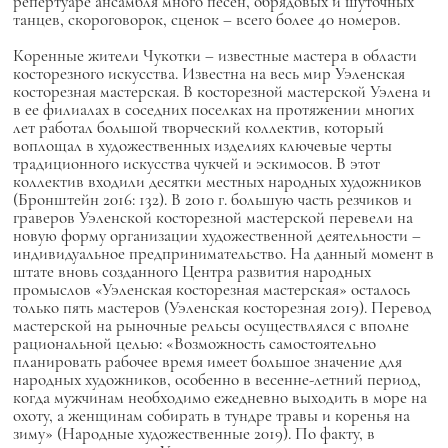
репертуаре ансамбля много песен, обрядовых и шуточных
танцев, скороговорок, сценок – всего более 40 номеров.
Коренные жители Чукотки – известные мастера в области
косторезного искусства. Известна на весь мир Уэленская
косторезная мастерская. В косторезной мастерской Уэлена и
в ее филиалах в соседних поселках на протяжении многих
лет работал большой творческий коллектив, который
воплощал в художественных изделиях ключевые черты
традиционного искусства чукчей и эскимосов. В этот
коллектив входили десятки местных народных художников
(Бронштейн 2016: 132). В 2010 г. большую часть резчиков и
граверов Уэленской косторезной мастерской перевели на
новую форму организации художественной деятельности –
индивидуальное предпринимательство. На данный момент в
штате вновь созданного Центра развития народных
промыслов «Уэленская косторезная мастерская» осталось
только пять мастеров (Уэленская косторезная 2019). Перевод
мастерской на рыночные рельсы осуществлялся с вполне
рациональной целью: «Возможность самостоятельно
планировать рабочее время имеет большое значение для
народных художников, особенно в весенне-летний период,
когда мужчинам необходимо ежедневно выходить в море на
охоту, а женщинам собирать в тундре травы и коренья на
зиму» (Народные художественные 2019). По факту, в