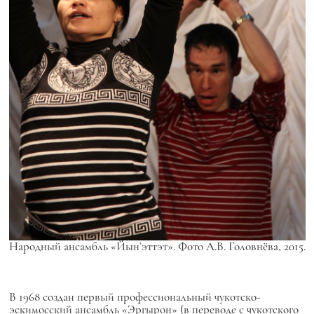
Народный ансамбль «Йын’эттэт». Фото А.В. Головнёва, 2015.
В 1968 создан первый профессиональный чукотско-
эскимосский ансамбль «Эргырон» (в переводе с чукотского