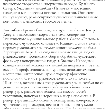
чукотского творчества и творчества народов Крайнего
Севера. Участники ансамбля «Йынэттэт» постоянно
находится в творческом поиске, в развитии. Они сами
пишут музыку, режиссируют сценические танцевальные
композиции, исполняют горловое пение.
Ансамбль «Ергын» был создан в 1972 г. на базе «Центра
Досуга и народного творчества» села Конергино
Иультинского муниципального района. Слово «Ергын» в
переводе с чукотского означает «Поляна». Основателем и
первым руководителем фольклорного коллектива была
Верегиргина Вера. Она создавала новые танцы, под ее
руководством происходил сбор и обработка чукотского
фольклора конергинской тундры. Звание «Народный
самодеятельный коллектив» ансамбль получил в 1983 г. за
высокий профессиональный уровень исполнительского
мастерства, интересные, яркие хореографические
постановки. С 1995 г. руководителем стала Виолетта
Шитикова, которая является руководителем ансамбля по сей
день. Она ведет постоянную работу по обновлению
репертуара, раскрытию вокальных способностей
участников, поиском интересных манер исполнения. В
репертуаре ансамбля более 30 концертных номеров, это
чукотские скороговорки, песни и танцы, и ритуально-
обрядовый танцевальный фольклор. Наиболее яркие танцы: