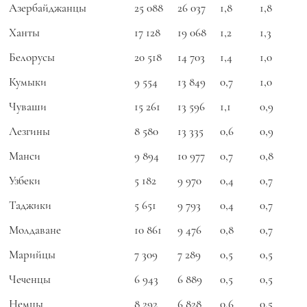
Азербайджанцы
25 088
26 037
1,8
1,8
Ханты
17 128
19 068
1,2
1,3
Белорусы
20 518
14 703
1,4
1,0
Кумыки
9 554
13 849
0,7
1,0
Чуваши
15 261
13 596
1,1
0,9
Лезгины
8 580
13 335
0,6
0,9
Манси
9 894
10 977
0,7
0,8
Узбеки
5 182
9 970
0,4
0,7
Таджики
5 651
9 793
0,4
0,7
Молдаване
10 861
9 476
0,8
0,7
Марийцы
7 309
7 289
0,5
0,5
Чеченцы
6 943
6 889
0,5
0,5
Немцы
8 292
6 828
0,6
0,5