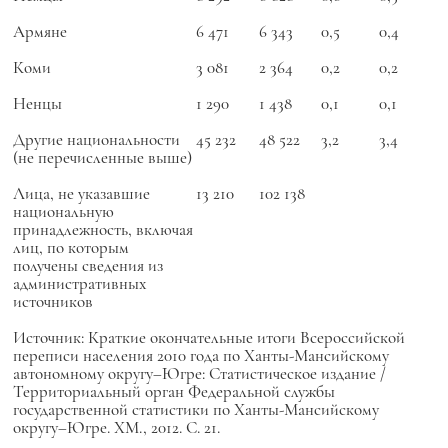
Армяне
6 471
6 343
0,5
0,4
Коми
3 081
2 364
0,2
0,2
Ненцы
1 290
1 438
0,1
0,1
Другие национальности
45 232
48 522
3,2
3,4
(не перечисленные выше)
Лица, не указавшие
13 210
102 138
национальную
принадлежность, включая
лиц, по которым
получены сведения из
административных
источников
Источник: Краткие окончательные итоги Всероссийской
переписи населения 2010 года по Ханты-Мансийскому
автономному округу–Югре: Статистическое издание /
Территориальный орган Федеральной службы
государственной статистики по Ханты-Мансийскому
округу–Югре. ХМ., 2012. С. 21.