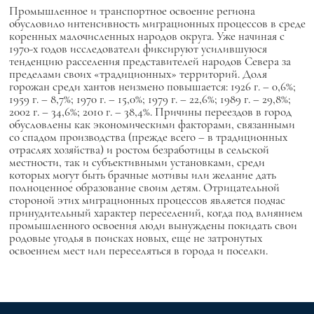
Промышленное и транспортное освоение региона
обусловило интенсивность миграционных процессов в среде
коренных малочисленных народов округа. Уже начиная с
1970-х годов исследователи фиксируют усилившуюся
тенденцию расселения представителей народов Севера за
пределами своих «традиционных» территорий. Доля
горожан среди хантов неизмено повышается: 1926 г. – 0,6%;
1959 г. – 8,7%; 1970 г. – 15,0%; 1979 г. – 22,6%; 1989 г. – 29,8%;
2002 г. – 34,6%; 2010 г. – 38,4%. Причины переездов в город
обусловлены как экономическими факторами, связанными
со спадом производства (прежде всего – в традиционных
отраслях хозяйства) и ростом безработицы в сельской
местности, так и субъективными установками, среди
которых могут быть брачные мотивы или желание дать
полноценное образование своим детям. Отрицательной
стороной этих миграционных процессов является подчас
принудительный характер переселений, когда под влиянием
промышленного освоения люди вынуждены покидать свои
родовые угодья в поисках новых, еще не затронутых
освоением мест или переселяться в города и поселки.