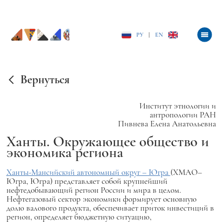
РУ
|
EN
Вернуться
Институт этнологии и
антропологии РАН
Пивнева Елена Анатольевна
Ханты. Окружающее общество и
экономика региона
Ханты-Мансийский автономный округ – Югра
(ХМАО–
Югра, Югра) представляет собой крупнейший
нефтедобывающий регион России и мира в целом.
Нефтегазовый сектор экономики формирует основную
долю валового продукта, обеспечивает приток инвестиций в
регион, определяет бюджетную ситуацию,