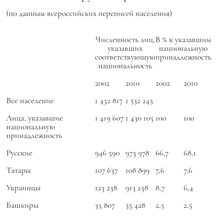
(по данным всероссийских переписей населения)
Численность лиц,
В % к указавшим
указавших
национальную
соответствующую
принадлежность
национальность
2002
2010
2002
2010
Все население
1 432 817
1 532 243
Лица, указавшие
1 419 607
1 430 105
100
100
национальную
принадлежность
Русские
946 590
973 978
66,7
68,1
Татары
107 637
108 899
7,6
7,6
Украинцы
123 238
913 238
8,7
6,4
Башкиры
35 807
35 428
2,5
2,5