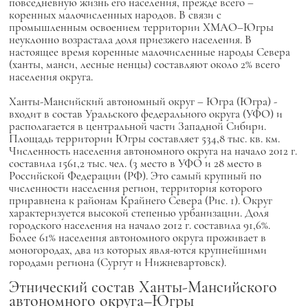
повседневную жизнь его населения, прежде всего –
коренных малочисленных народов. В связи с
промышленным освоением территории ХМАО–Югры
неуклонно возрастала доля приезжего населения. В
настоящее время коренные малочисленные народы Севера
(ханты, манси, лесные ненцы) составляют около 2% всего
населения округа.
Ханты-Мансийский автономный округ – Югра (Югра) -
входит в состав Уральского федерального округа (УФО) и
располагается в центральной части Западной Сибири.
Площадь территории Югры составляет 534,8 тыс. кв. км.
Численность населения автономного округа на начало 2012 г.
составила 1561,2 тыс. чел. (3 место в УФО и 28 место в
Российской Федерации (РФ). Это самый крупный по
численности населения регион, территория которого
приравнена к районам Крайнего Севера (Рис. 1). Округ
характеризуется высокой степенью урбанизации. Доля
городского населения на начало 2012 г. составила 91,6%.
Более 61% населения автономного округа проживает в
моногородах, два из которых явля-ются крупнейшими
городами региона (Сургут и Нижневартовск).
Этнический состав Ханты-Мансийского
автономного округа–Югры