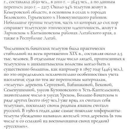
г., составляла 2650 чел., в 2010 г. – 2643 чел., а по данным
переписи 2020 г. – 2217. Около 94% телеутов живут в
Кемеровской области, в основном в селах и городах
Беловского, Гурьевского и Новокузнецкого районов.
Небольшие группы телеутов, часть из которых до сих пор
сохраняет телеутскую этническую идентичность, живут в
Заринском и Кытмановском районах Алтайского края, а
также в Республике Алтай.
Численность бачатских телеутов была практически
стабильной на всем протяжении XIX в., составляя около 2,5
тыс. человек. В отдельные годы число людей, приписанных к
телеутским и ашкыштымским волостям могло быть и
существенно большим, как например в 1897 году (4463 чел.),
но это определялось исключительно особенностями учета
населения; судя по тем же переписным материалам,
«телеуты» деревень Сергеевой, Бабанаковой, Бековой,
Семенушкиной, улусов Кутоновского и Усть-Каптельского,
значительное число в улусах Урском, Больше-Бачатском и
ряде других (всего 1697 чел.) уже вряд ли считали себя
телеутами, поскольку своим родным языком считали
русский. В 1980-х годах даже самые пожилые информанты-
телеуты убежденно называли жителей этих деревень (в том
числе и со ссылкой на воспоминания своих предков)
«русскими».