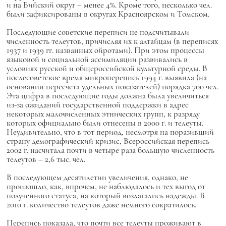
и на Бийский округ – менее 4%. Кроме того, несколько чел.
были зафиксированы в округах Красноярском и Томском.
Последующие советские переписи не подсчитывали
численность телеутов, причисляя их к алтайцам (в переписях
1937 и 1939 гг. названных ойротами). При этом процессы
языковой и социальной ассимиляции развивались в
условиях русской и общероссийской культурной среды. В
послесоветское время микроперепись 1994 г. выявила (на
основании пересчета удельных показателей) порядка 700 чел.
Эта цифра в последующие годы должна была увеличиться
из-за ожиданий государственной поддержки в адрес
некоторых малочисленных этнических групп, к разряду
которых официально были отнесены в 2000 г. и телеуты.
Неудивительно, что в тот период, несмотря на поразивший
страну демографический кризис, Всероссийская перепись
2002 г. насчитала почти в четыре раза большую численность
телеутов – 2,6 тыс. чел.
В последующем десятилетии увеличения, однако, не
произошло, как, впрочем, не наблюдалось и тех выгод от
полученного статуса, на который возлагались надежды. В
2010 г. количество телеутов даже немного сократилось.
Перепись показала, что почти все телеуты проживают в