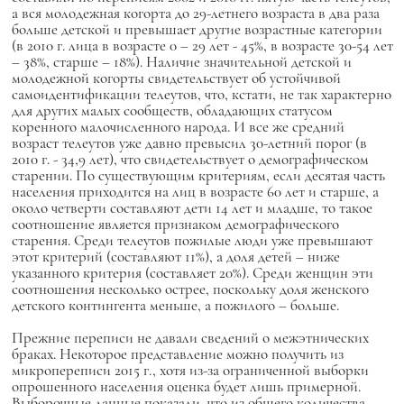
а вся молодежная когорта до 29-летнего возраста в два раза
больше детской и превышает другие возрастные категории
(в 2010 г. лица в возрасте 0 – 29 лет - 45%, в возрасте 30-54 лет
– 38%, старше – 18%). Наличие значительной детской и
молодежной когорты свидетельствует об устойчивой
самоидентификации телеутов, что, кстати, не так характерно
для других малых сообществ, обладающих статусом
коренного малочисленного народа. И все же средний
возраст телеутов уже давно превысил 30-летний порог (в
2010 г. - 34,9 лет), что свидетельствует о демографическом
старении. По существующим критериям, если десятая часть
населения приходится на лиц в возрасте 60 лет и старше, а
около четверти составляют дети 14 лет и младше, то такое
соотношение является признаком демографического
старения. Среди телеутов пожилые люди уже превышают
этот критерий (составляют 11%), а доля детей – ниже
указанного критерия (составляет 20%). Среди женщин эти
соотношения несколько острее, поскольку доля женского
детского контингента меньше, а пожилого – больше.
Прежние переписи не давали сведений о межэтнических
браках. Некоторое представление можно получить из
микропереписи 2015 г., хотя из-за ограниченной выборки
опрошенного населения оценка будет лишь примерной.
Выборочные данные показали, что из общего количества